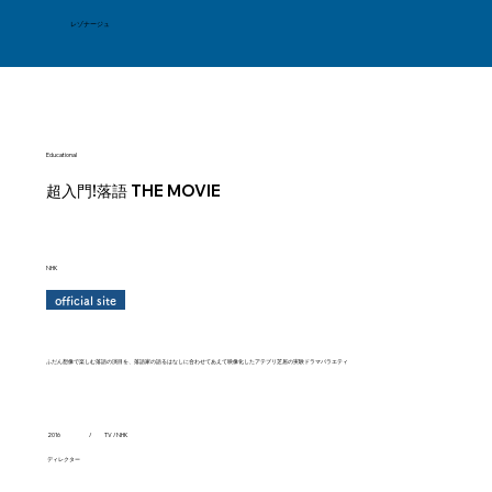
レゾナージュ
Educational
超入門!落語 THE MOVIE
NHK
official site
ふだん想像で楽しむ落語の演目を、落語家の語るはなしに合わせてあえて映像化したアテブリ芝居の実験ドラマバラエティ
/
TV / NHK
2016
ディレクター