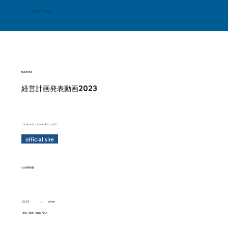
レゾナージュ
Business
経営計画発表動画2023
ソシオーク・ホールディングス
official site
社内用映像
/
other
2023
演出 / 撮影 / 編集 / MA