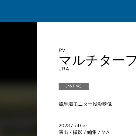
PV
マルチター
JRA
（no link）
競馬場モニター投影映像
2023
/
other
演出 / 撮影 / 編集 / MA