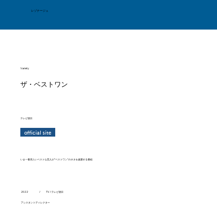
レゾナージュ
Variety
ザ・ベストワン
テレビ朝日
official site
いま一番見たいベストな芸人が"ベストワン"のネタを披露する番組
/
TV / テレビ朝日
2022
アシスタントディレクター