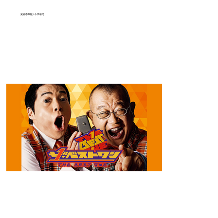
笑福亭鶴瓶 / 今田耕司