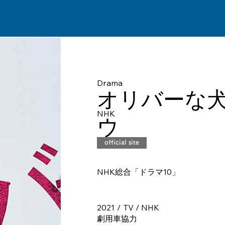
Drama
オリバーな犬、
NHK
ウ
official site
NHK総合「ドラマ10」
2021
/
TV / NHK
劇用車協力