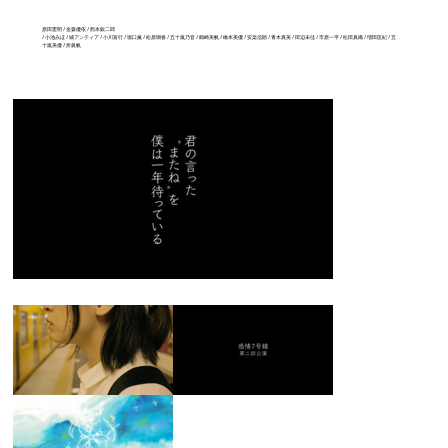
原田憲明 / 金森優依 / 西本銀二郎
/ 小池みほ / 城アンティア / 小川富行 / 堀口薫 / 松原瑚春 / 五十嵐乃音 / 鶴崎美帆 / 橋本美優 / 安楽信顕 / 青木真美 / 田辺未佳 / 市原一平 / 松田真織 / 増田匡紀 / 五
十嵐美優 / 所眞帆