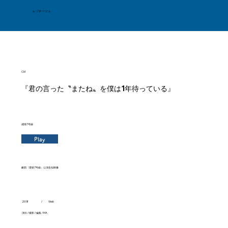
レゾナージュ
CM
『君の言った〝またね〟を僕は1年待っている』
感情7号線
Play
劇団「環状7号線」公演告知映像
/
Web
2018
演出 / 撮影 / 編集 / MA